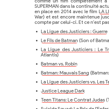
comme un film complètement à 
SUPERMAN dans la continuité actue
en place en 2014 avec le film
LA L
War) et est encore maintenue jusqu
compte par celui-ci. Et ce n'est pas 
La Ligue des Justiciers : Guerre
Le Fils de Batman
(Son of Batma
La Ligue des Justiciers : Le T
Atlantis)
Batman vs. Robin
Batman: Mauvais Sang
(Batman:
La Ligue des Justiciers vs. Les 
Justice League Dark
Teen Titans: Le Contrat Judas
(
Suicide Squad: Le Prix de l'Enfer