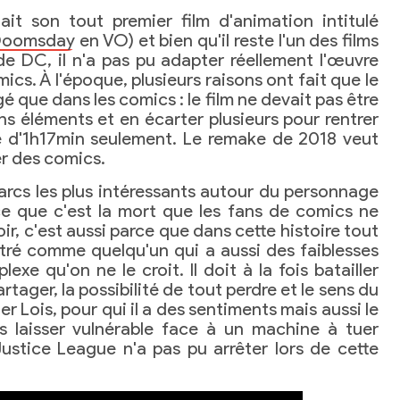
ait son tout premier film d'animation intitulé
Doomsday
en VO) et bien qu'il reste l'un des films
e DC, il n'a pas pu adapter réellement l'œuvre
mics. À l'époque, plusieurs raisons ont fait que le
é que dans les comics : le film ne devait pas être
tains éléments et en écarter plusieurs pour rentrer
é d'1h17min seulement. Le remake de 2018 veut
rer des comics.
arcs les plus intéressants autour du personnage
e que c'est la mort que les fans de comics ne
r, c'est aussi parce que dans cette histoire tout
tré comme quelqu'un qui a aussi des faiblesses
exe qu'on ne le croit. Il doit à la fois batailler
artager, la possibilité de tout perdre et le sens du
r Lois, pour qui il a des sentiments mais aussi le
s laisser vulnérable face à un machine à tuer
tice League n'a pas pu arrêter lors de cette