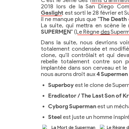
C'est le 3ème des
films d'anima
2018 lors de la San Diego Com
Gaslight
est sorti le 28 février et Su
il ne manque plus que "
The Death
La suite, qui mettra en scène le 
SUPERM
E
N
" (
Le Règne
des
Super
Dans la suite, nous devrions vo
totalement condensée et modifiée 
clone, qu'il contrôlait et qui dev
rebelle totalement contre son p
implantée dans son cerveau et le l
nous aurons droit aux
4 Supermen
Superboy
est le clone de Super
Eradicator / The Last Son of K
Cyborg Superman
est un mécha
Steel
est juste un homme inspir