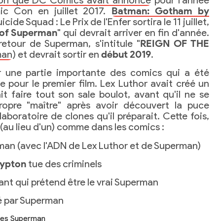
tion que DC Comics avait annoncé
pour l'année
ic Con en juillet 2017.
Batman: Gotham by
icide Squad : Le Prix de l'Enfer sortira le 11 juillet,
 of Superman
" qui devrait arriver en fin d'année.
retour de Superman, s'intitule "
REIGN OF THE
man
) et devrait sortir en
début 2019
.
ir une partie importante des comics qui a été
pour le premier film. Lex Luthor avait créé un
ait faire tout son sale boulot, avant qu'il ne se
ropre "maître" après avoir découvert la puce
aboratoire de clones qu'il préparait. Cette fois,
(au lieu d'un) comme dans les comics :
man (avec l'ADN de Lex Luthor et de Superman)
rypton
tue des criminels
nt qui prétend être le vrai Superman
é par Superman