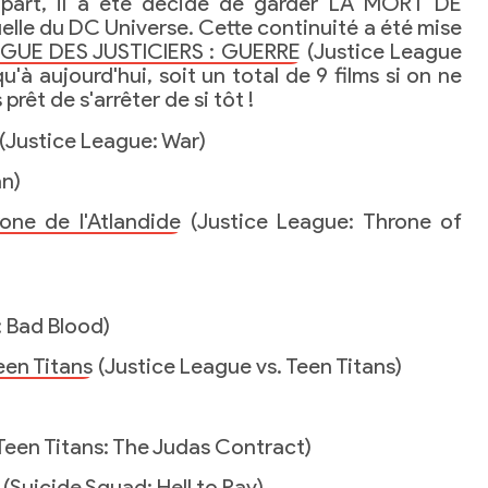
part, il a été décidé de garder LA MORT DE
lle du DC Universe. Cette continuité a été mise
IGUE DES JUSTICIERS : GUERRE
(Justice League
'à aujourd'hui, soit un total de 9 films si on ne
prêt de s'arrêter de si tôt !
(Justice League: War)
n)
rone de l'Atlandide
(Justice League: Throne of
 Bad Blood)
Teen Titans
(Justice League vs. Teen Titans)
Teen Titans: The Judas Contract)
(Suicide Squad: Hell to Pay)