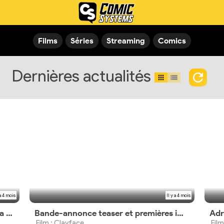
Films
Séries
Streaming
Comics
Dernières actualités
 a 4 mois
Il y a 4 mois
Netflix dévoile la première image de la série
Bande-annonce teaser et premières images du film d'horreur
Adr
Film : Clayface
Fil