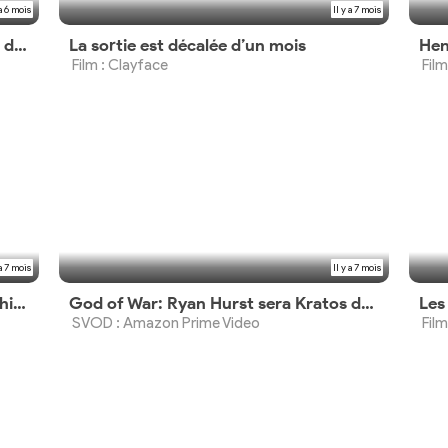
 a 6 mois
Il y a 7 mois
Batwing Un Super Héros Africain, un documentaire disponible le 6 mars 2026
La sortie est décalée d’un mois
Film : Clayface
Film
 a 7 mois
Il y a 7 mois
Tomb Raider: Premier aperçu de Sophie Turner en Lara Croft, début du tournage
God of War: Ryan Hurst sera Kratos dans la série Prime Video
SVOD : Amazon Prime Video
Fil