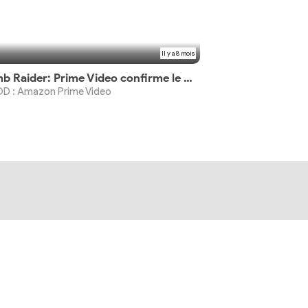
Il y a 8 mois
Tomb Raider: Prime Video confirme le casting de la série
D : Amazon Prime Video