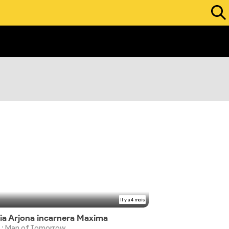
Il y a 4 mois
ia Arjona incarnera Maxima
m : Man of Tomorrow