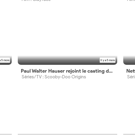
 a 5 mois
Il y a 5 mois
Paul Walter Hauser rejoint le casting de la série live-action Netflix
Séries/TV : Scooby-Doo Origins
Sér