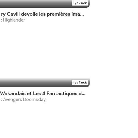
Il y a 7 mois
Henry Cavill devoile les premières images du film
 : Highlander
Il y a 7 mois
Les Wakandais et Les 4 Fantastiques dans le quatrième teaser
m : Avengers Doomsday