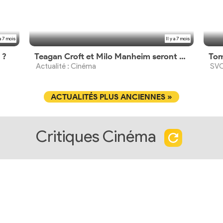
 a 7 mois
Il y a 7 mois
 ?
Teagan Croft et Milo Manheim seront Raiponce et Flynn en live-action
Actualité : Cinéma
SVO
ACTUALITÉS PLUS ANCIENNES »
Critiques Cinéma