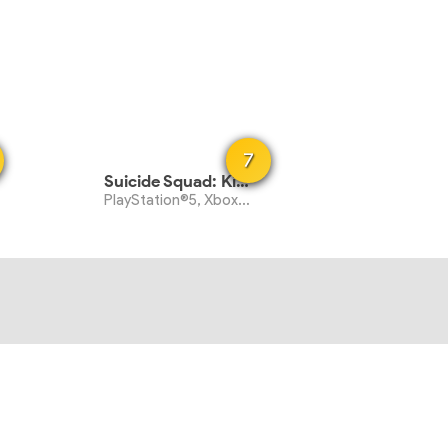
7
Suicide Squad: Kill The Justice League
PlayStation®5, Xbox Series X|S, PC