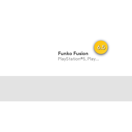
6.5
Funko Fusion
PlayStation®5, PlayStation®4, Xbox Series X|S, PC, Nintendo Switch