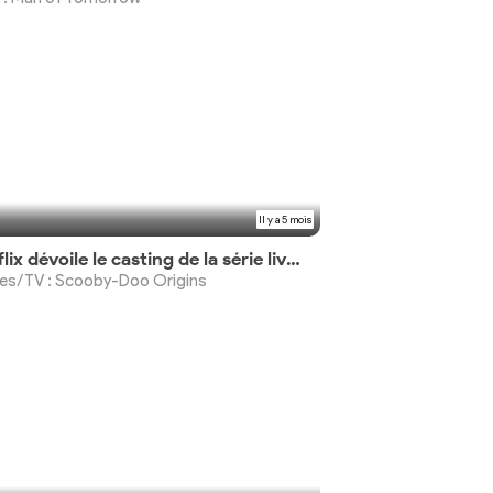
Il y a 5 mois
Netflix dévoile le casting de la série live-action
ies/TV : Scooby-Doo Origins