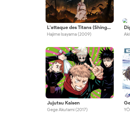
L'attaque des Titans (Shingeki no Kyojin)
Di
Hajime Isayama (2009)
Ak
Jujutsu Kaisen
Ge
Gege Akutami (2017)
YÔ