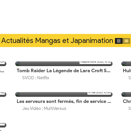
Actualités Mangas et Japanimation
0:29
5 septembre 2025, 16:12
La date de sortie est avancée d'une semaine
Tomb Raider La Légende de Lara Croft Saison 2 est datée et sera la dernière saison
SVOD : Netflix
S
9:42
31 mai 2025, 10:06
Les serveurs sont fermés, fin de service pour le crossover de Warner Bros.
Jeu Vidéo : MultiVersus
S
6:23