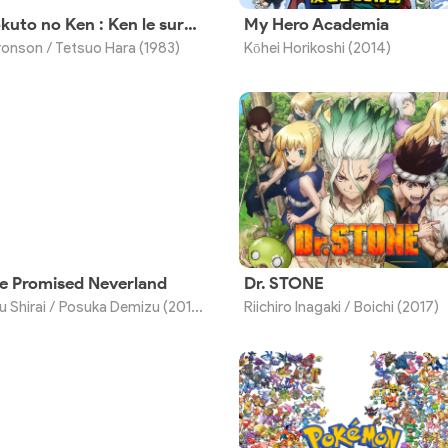
Hokuto no Ken : Ken le survivant
My Hero Academia
onson / Tetsuo Hara (1983)
Kōhei Horikoshi (2014)
e Promised Neverland
Dr. STONE
Kaiu Shirai / Posuka Demizu (2016)
Riichiro Inagaki / Boichi (2017)