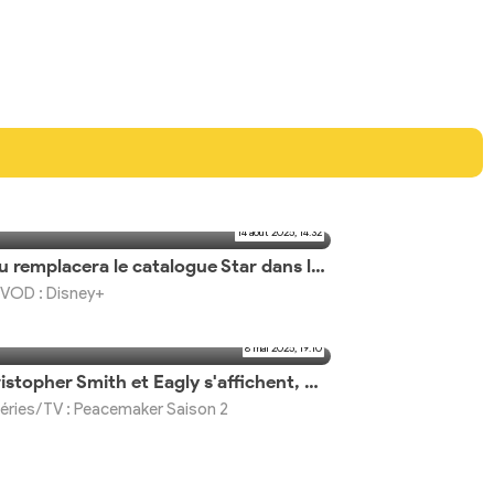
14 août 2025, 14:32
Hulu remplacera le catalogue Star dans le monde
VOD : Disney+
8 mai 2025, 19:10
Christopher Smith et Eagly s'affichent, nouvelle bande-annonce demain
éries/TV : Peacemaker Saison 2