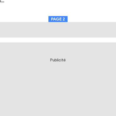
Toutes les annonces Star Wars Celebration Japan 2025 (Visions, Starfighter et plus)
PAGE
2
Publicité