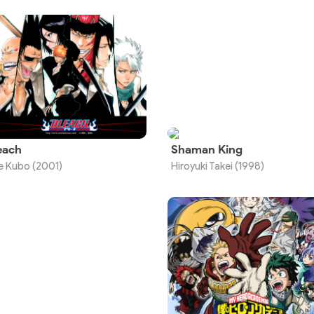
each
Shaman King
e Kubo (2001)
Hiroyuki Takei (1998)