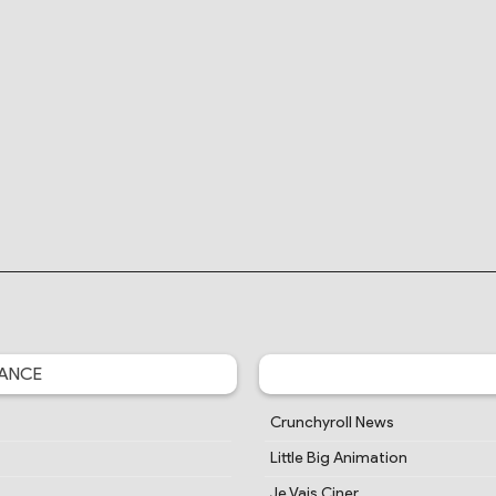
ANCE
Crunchyroll News
Little Big Animation
Je Vais Ciner