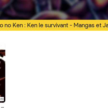
o no Ken : Ken le survivant - Mangas et 
4:10
Le retour du spin-off de Hokuto No Ken - La Légende de Raoh