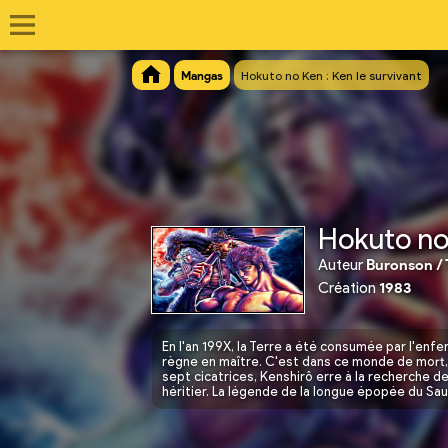
Mangas
Hokuto no Ken : Ken le survivant
Hokuto no 
Auteur
Buronson / 
Création
1983
En l'an 199X, la Terre a été consumée par l'en
règne en maître. C'est dans ce monde de mort,
sept cicatrices, Kenshirô erre à la recherche de
héritier. La légende de la longue épopée du Sa