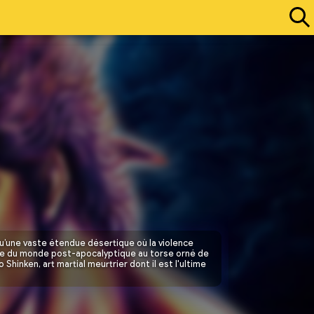
u’une vaste étendue désertique où la violence 
sie du monde post-apocalyptique au torse orné de 
hinken, art martial meurtrier dont il est l'ultime 