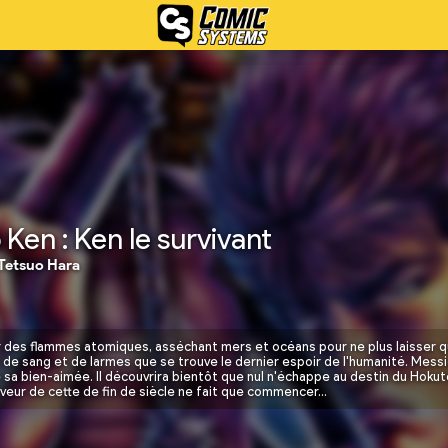
Ken : Ken le survivant
Tetsuo Hara
fer des flammes atomiques, asséchant mers et océans pour ne plus laisser q
 de sang et de larmes que se trouve le dernier espoir de l'humanité. Mes
 sa bien-aimée. Il découvrira bientôt que nul n'échappe au destin du Hokuto S
uveur de cette de fin de siècle ne fait que commencer…