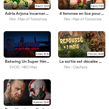
15 avril, 12:05
9 avril, 17:43
Adria Arjona incarnera Maxima
4 femmes en lice pour un rôle clé
Film : Man of Tomorrow
Film : Man of Tomorrow
4 mars, 18:30
7 février, 04:42
Batwing Un Super Héros Africain, un documentaire disponible le 6 mars 2026
La sortie est décalée d’un mois
SVOD : HBO Max
Film : Clayface
14 janvier, 22:42