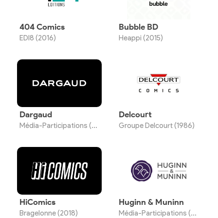
404 Comics
Bubble BD
EDI8 (2016)
Heappi (2015)
Dargaud
Delcourt
Média-Participations (1936)
Groupe Delcourt (1986)
HiComics
Huginn & Muninn
Bragelonne (2018)
Média-Participations (2010)