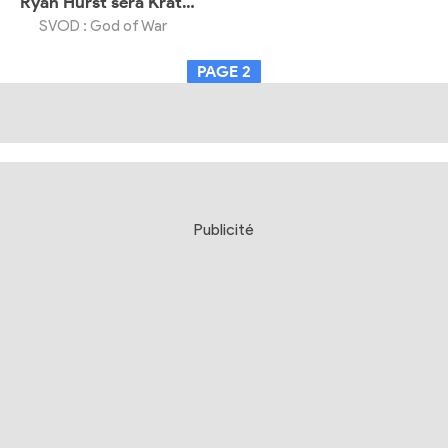
Ryan Hurst sera Kratos dans la série Prime Video
SVOD : God of War
PAGE
2
Publicité