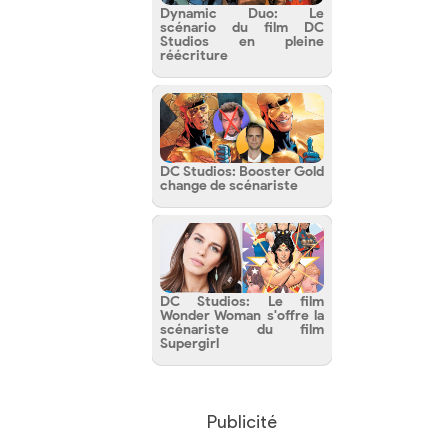
Dynamic Duo: Le
scénario du film DC
Studios en pleine
réécriture
DC Studios: Booster Gold
change de scénariste
DC Studios: Le film
Wonder Woman s'offre la
scénariste du film
Supergirl
Publicité