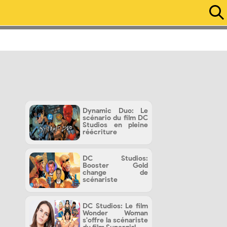
Dynamic Duo: Le
scénario du film DC
Studios en pleine
réécriture
DC Studios:
Booster Gold
change de
scénariste
DC Studios: Le film
Wonder Woman
s'offre la scénariste