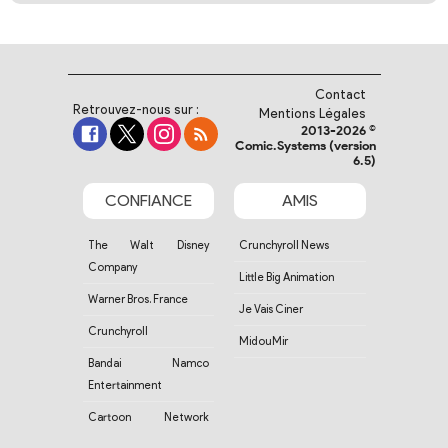
Contact
Retrouvez-nous sur :
Mentions Légales
2013-2026 ©
Comic.Systems (version
6.5)
CONFIANCE
AMIS
The Walt Disney
Crunchyroll News
Company
Little Big Animation
Warner Bros. France
Je Vais Ciner
Crunchyroll
MidouMir
Bandai Namco
Entertainment
Cartoon Network
France