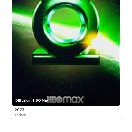
Diffusion :
HBO Max
2023
1
saison