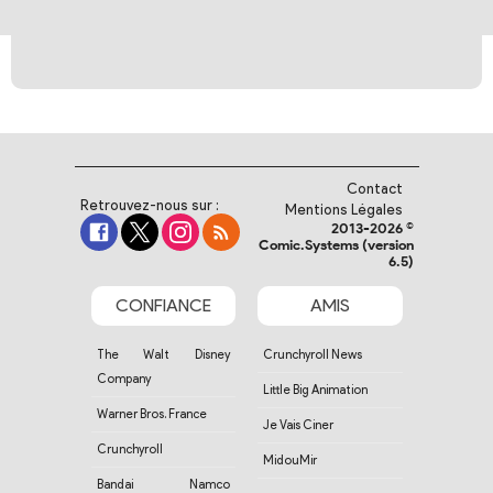
Contact
Retrouvez-nous sur :
Mentions Légales
2013-2026 ©
Comic.Systems (version
6.5)
CONFIANCE
AMIS
The Walt Disney
Crunchyroll News
Company
Little Big Animation
Warner Bros. France
Je Vais Ciner
Crunchyroll
MidouMir
Bandai Namco