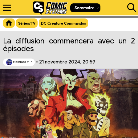
Aperçu du lien
Sommaire
Séries/TV
DC Creature Commandos
La diffusion commencera avec un 2
épisodes
•
21 novembre 2024, 20:59
Mohamed Mir