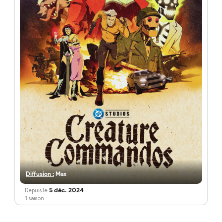
Diffusion :
Max
5 déc. 2024
Depuis le
1
saison