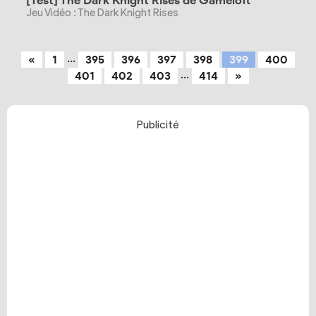
[Test] The Dark Knight Rises de Gameloft
Jeu Vidéo : The Dark Knight Rises
...
«
1
395
396
397
398
399
400
...
401
402
403
414
»
Publicité