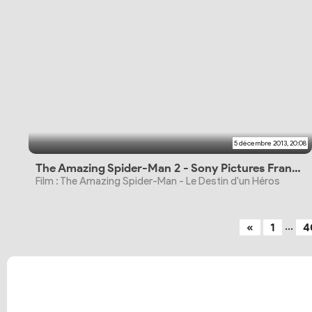
5 décembre 2013, 20:08
The Amazing Spider-Man 2 - Sony Pictures France change le nom
Film : The Amazing Spider-Man - Le Destin d'un Héros
...
«
1
4