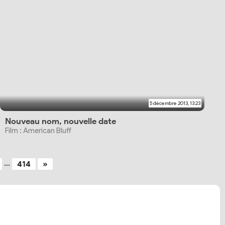
5 décembre 2013, 13:23
Nouveau nom, nouvelle date
Film : American Bluff
...
414
»