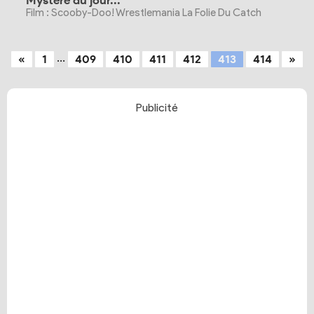
Mystère du jour...
Film : Scooby-Doo! Wrestlemania La Folie Du Catch
...
«
1
409
410
411
412
413
414
»
Publicité