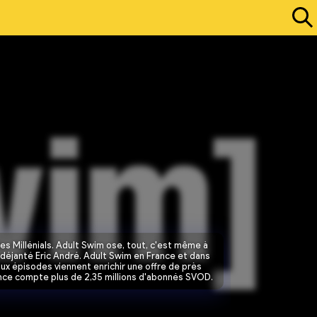
s Millénials. Adult Swim ose, tout, c'est même à 
 déjanté Eric André. Adult Swim en France et dans 
x épisodes viennent enrichir une offre de près 
nce compte plus de 2,35 millions d'abonnés SVOD.