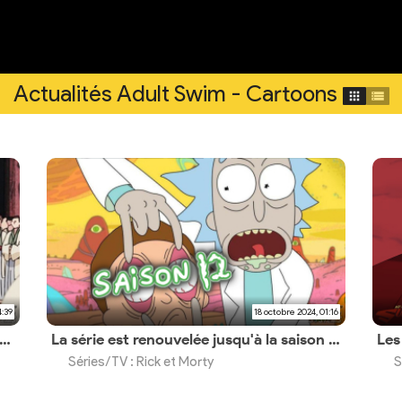
Actualités Adult Swim - Cartoons
4:39
18 octobre 2024, 01:16
x annonce l'acquisition de Warner Bros. après sa séparation avec Discovery Global
La série est renouvelée jusqu'à la saison 12 par Adult Swim
Séries/TV : Rick et Morty
S