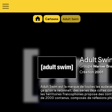
Cartoons
Adult Swim
Adult Swi
Groupe
Warner Bro
Création
2001
Adult Swim est la marque de toutes les audaces 
ça qu'on la reconnaît, des séries déjà cultes c
les territoires francophones propose des conte
de 2000 contenus, composés de réflexions phil