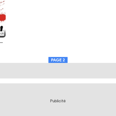
5:25
ntre dans le multivers des animes avec Rick & Morty et Ninja Kamui
PAGE
2
Publicité