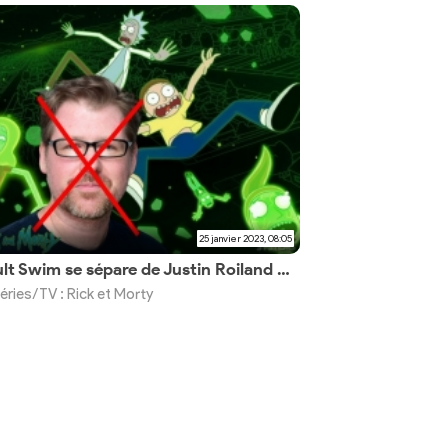
25 janvier 2023, 08:05
Adult Swim se sépare de Justin Roiland après son jugement
éries/TV : Rick et Morty