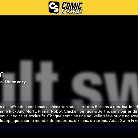
m
s. Discovery
qui offre des contenus d'animation adulte et des fictions à destination de
omme Rick And Morty, Primal, Robot Chicken ou Tuca & Bertie, sans parler du
nus inédits et exclusifs. Chaque semaine une nouvelle série ou de nouveau
osophiques sur le monde, de poupées, d'aliens, de jurons. Adult Swim Fra