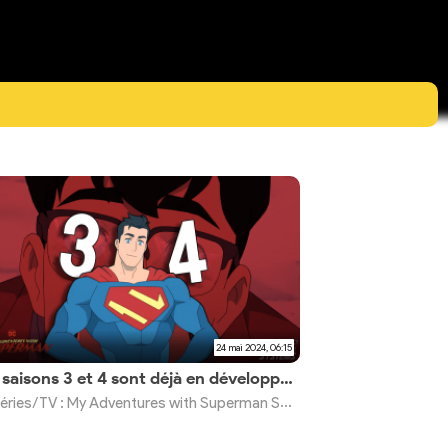
24 mai 2024, 06:15
Les saisons 3 et 4 sont déjà en développement
éries/TV : My Adventures with Superman Saison 2