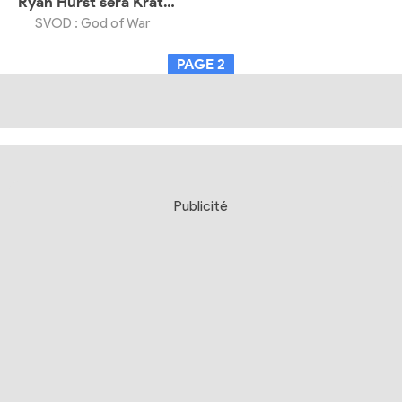
Ryan Hurst sera Kratos dans la série Prime Video
SVOD : God of War
PAGE
2
Publicité