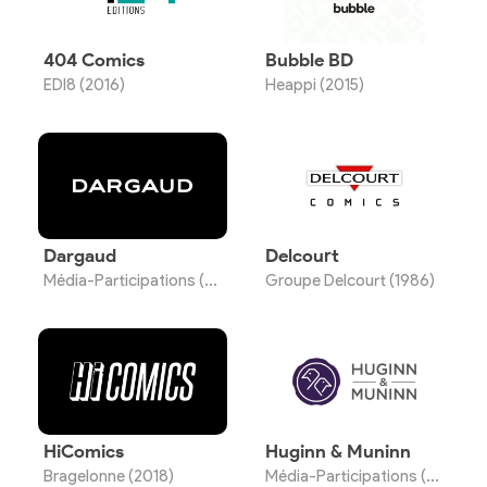
404 Comics
Bubble BD
EDI8 (2016)
Heappi (2015)
Dargaud
Delcourt
Média-Participations (1936)
Groupe Delcourt (1986)
HiComics
Huginn & Muninn
Bragelonne (2018)
Média-Participations (2010)