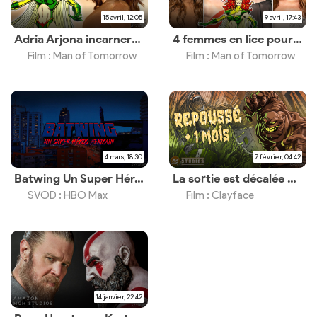
15 avril, 12:05
9 avril, 17:43
Adria Arjona incarnera Maxima
4 femmes en lice pour un rôle clé
Film : Man of Tomorrow
Film : Man of Tomorrow
4 mars, 18:30
7 février, 04:42
Batwing Un Super Héros Africain, un documentaire disponible le 6 mars 2026
La sortie est décalée d’un mois
SVOD : HBO Max
Film : Clayface
14 janvier, 22:42