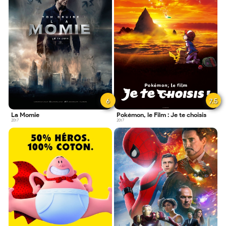
6
7.5
La Momie
Pokémon, le Film : Je te choisis
2017
2017