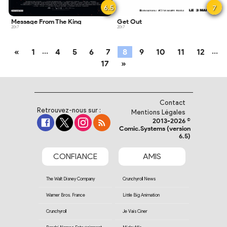
6.5
7
Message From The King
Get Out
2017
2017
...
...
«
1
4
5
6
7
8
9
10
11
12
17
»
Contact
Retrouvez-nous sur :
Mentions Légales
2013-2026 ©
Comic.Systems (version
6.5)
CONFIANCE
AMIS
The Walt Disney Company
Crunchyroll News
Warner Bros. France
Little Big Animation
Crunchyroll
Je Vais Ciner