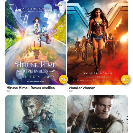
7.5
8.5
Hirune Hime : Rêves éveillés
Wonder Woman
2017
2017