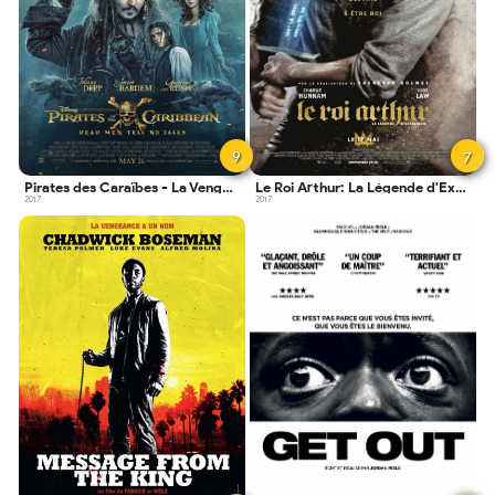
9
7
Pirates des Caraïbes - La Vengeance de Salazar
Le Roi Arthur: La Légende d'Excalibur
2017
2017