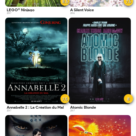
8.5
7.5
LEGO® Ninjago
A Silent Voice
2017
2016
7.5
8
Annabelle 2 : La Création du Mal
Atomic Blonde
2017
2017