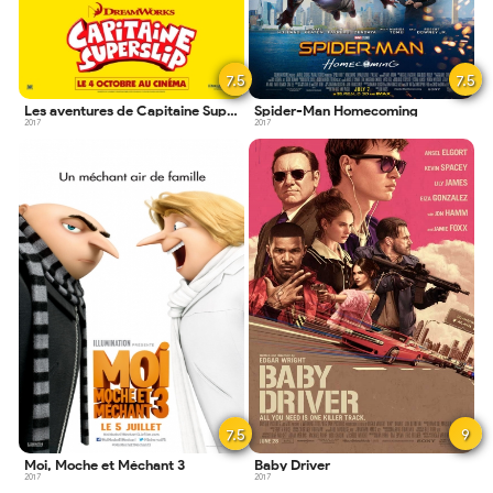
7.5
7.5
Les aventures de Capitaine Superslip
Spider-Man Homecoming
2017
2017
7.5
9
Moi, Moche et Méchant 3
Baby Driver
2017
2017