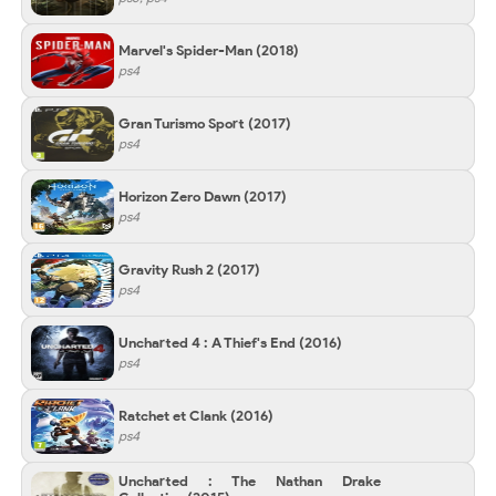
Marvel's Spider-Man
(2018)
ps4
Gran Turismo Sport
(2017)
ps4
Horizon Zero Dawn
(2017)
ps4
Gravity Rush 2
(2017)
ps4
Uncharted 4 : A Thief's End
(2016)
ps4
Ratchet et Clank
(2016)
ps4
Uncharted : The Nathan Drake