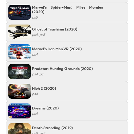
Marvel's Spider-Man: Miles Morales
(2020)
ps5
Ghost of Tsushima
(2020)
ps4, ps5
Marvel's Iron Man VR
(2020)
ps4
Predator: Hunting Grounds
(2020)
ps4, pc
Nioh 2
(2020)
ps4
Dreams
(2020)
ps4
Death Stranding
(2019)
ps5, ps4