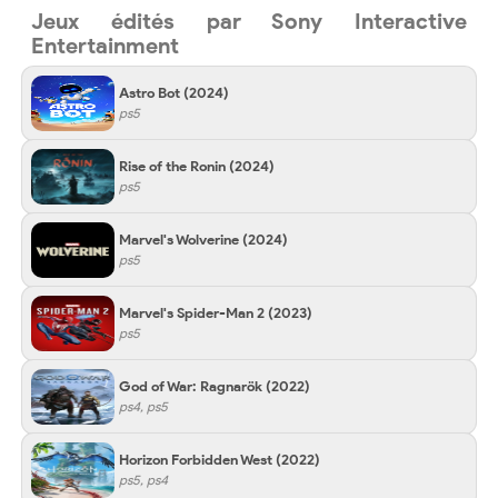
Jeux édités par Sony Interactive
Entertainment
Astro Bot
(2024)
ps5
Rise of the Ronin
(2024)
ps5
Marvel's Wolverine
(2024)
ps5
Marvel's Spider-Man 2
(2023)
ps5
God of War: Ragnarök
(2022)
ps4, ps5
Horizon Forbidden West
(2022)
ps5, ps4