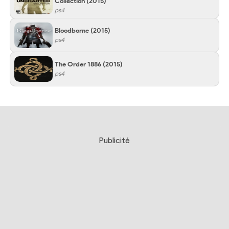
Collection
(2015)
ps4
Bloodborne
(2015)
ps4
The Order 1886
(2015)
ps4
Publicité