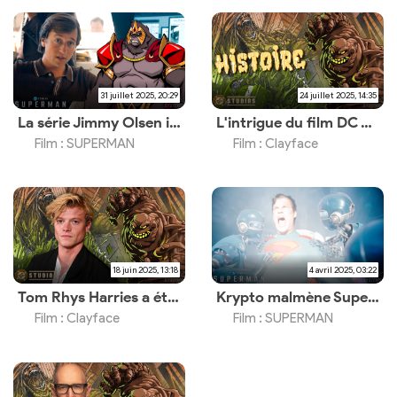
31 juillet 2025, 20:29
24 juillet 2025, 14:35
La série Jimmy Olsen introduirait Gorilla Grodd ?
L'intrigue du film DC Studios confirmée
Film : SUPERMAN
Film : Clayface
18 juin 2025, 13:18
4 avril 2025, 03:22
Tom Rhys Harries a été choisi pour le rôle principal du film DC Studios
Krypto malmène Superman dans l'extrait exclusif du CinemaCon
Film : Clayface
Film : SUPERMAN