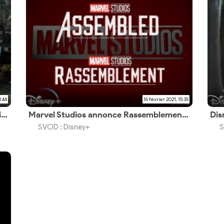
1:44
16 février 2021, 15:35
Les séries live-action Marvel/Netflix arrivent le 29 juin en France
Marvel Studios annonce Rassemblement, une série documentaire sur le MCU
SVOD : Disney+
S