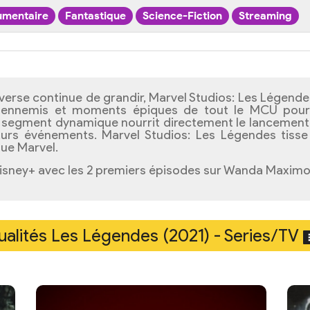
mentaire
Fantastique
Science-Fiction
Streaming
verse continue de grandir, Marvel Studios: Les Légendes
s, ennemis et moments épiques de tout le MCU pour 
 segment dynamique nourrit directement le lancement 
uturs événements. Marvel Studios: Les Légendes tisse
que Marvel.
isney+ avec les 2 premiers épisodes sur Wanda Maximoff
ualités Les Légendes (2021) - Series/TV