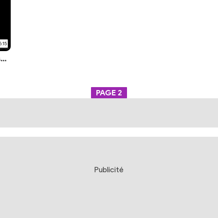
6:15
La première série Marvel Studios sur Disney+ arrive le 8 janvier 2021
PAGE
2
Publicité