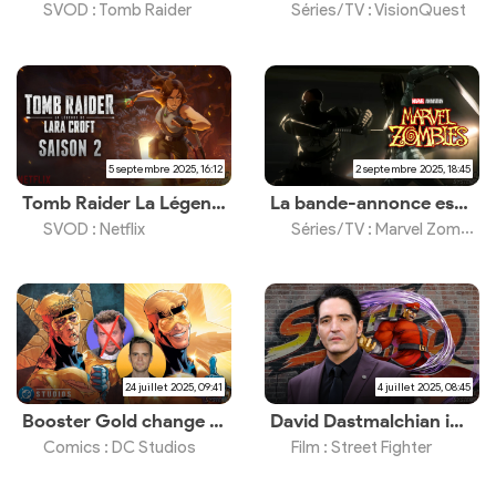
SVOD : Tomb Raider
Séries/TV : VisionQuest
5 septembre 2025, 16:12
2 septembre 2025, 18:45
Tomb Raider La Légende de Lara Croft Saison 2 est datée et sera la dernière saison
La bande-annonce est enfin dévoilée, RDV le 24 septembre 2025
SVOD : Netflix
Séries/TV : Marvel Zombies
24 juillet 2025, 09:41
4 juillet 2025, 08:45
Booster Gold change de scénariste
David Dastmalchian incarnera Bison
Comics : DC Studios
Film : Street Fighter