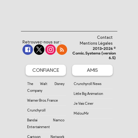
Contact
Retrouvez-nous sur :
Mentions Légales
2013-2026 ©
Comic.Systems (version
6.5)
CONFIANCE
AMIS
The Walt Disney
Crunchyroll News
Company
Little Big Animation
Warner Bros. France
Je Vais Ciner
Crunchyroll
MidouMir
Bandai Namco
Entertainment
Cartoon Network