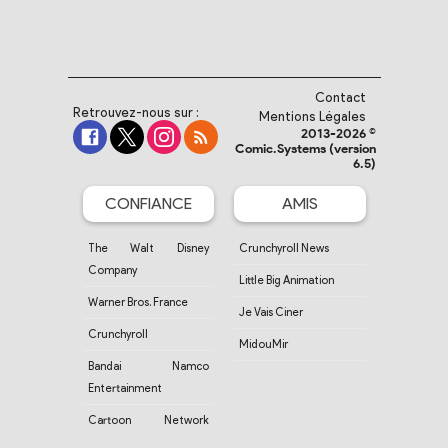
Contact
Retrouvez-nous sur :
Mentions Légales
2013-2026 ©
Comic.Systems (version
6.5)
CONFIANCE
AMIS
The Walt Disney
Crunchyroll News
Company
Little Big Animation
Warner Bros. France
Je Vais Ciner
Crunchyroll
MidouMir
Bandai Namco
Entertainment
Cartoon Network
France