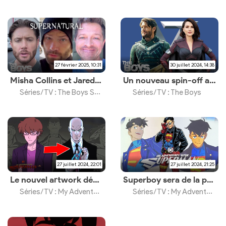
27 février 2025, 10:31
30 juillet 2024, 14:38
Misha Collins et Jared Padalecki de Supernatural rejoignent le casting
Un nouveau spin-off a été annoncé au Comic-Con
Séries/TV : The Boys Saison 5
Séries/TV : The Boys
27 juillet 2024, 22:01
27 juillet 2024, 21:25
Le nouvel artwork dévoile Lex Luthor chauve et Cyborg Superman
Superboy sera de la partie
Séries/TV : My Adventures with Superman Saison 3
Séries/TV : My Adventures with Superman Saison 3