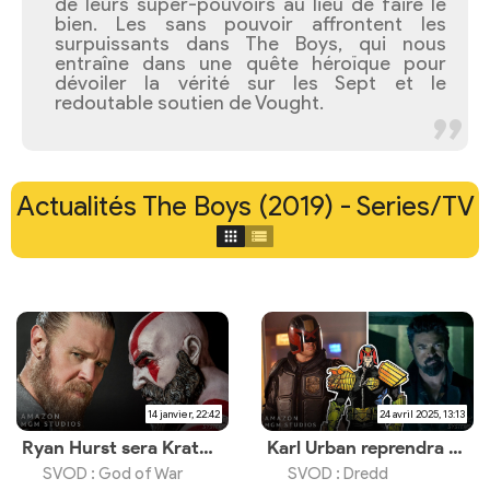
de leurs super-pouvoirs au lieu de faire le
bien. Les sans pouvoir affrontent les
surpuissants dans The Boys, qui nous
entraîne dans une quête héroïque pour
dévoiler la vérité sur les Sept et le
redoutable soutien de Vought.
Actualités The Boys (2019) - Series/TV
14 janvier, 22:42
24 avril 2025, 13:13
Ryan Hurst sera Kratos dans la série Prime Video
Karl Urban reprendra son rôle dans une série sur Prime Video
SVOD : God of War
SVOD : Dredd