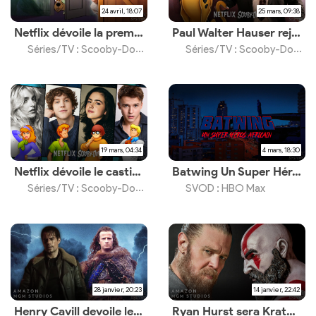
24 avril, 18:07
25 mars, 09:38
Netflix dévoile la première image de la série
Paul Walter Hauser rejoint le casting de la série live-action Netflix
Séries/TV : Scooby-Doo Origins
Séries/TV : Scooby-Doo Origins
19 mars, 04:34
4 mars, 18:30
Netflix dévoile le casting de la série live-action
Batwing Un Super Héros Africain, un documentaire disponible le 6 mars 2026
Séries/TV : Scooby-Doo Origins
SVOD : HBO Max
28 janvier, 20:23
14 janvier, 22:42
Henry Cavill devoile les premières images du film
Ryan Hurst sera Kratos dans la série Prime Video