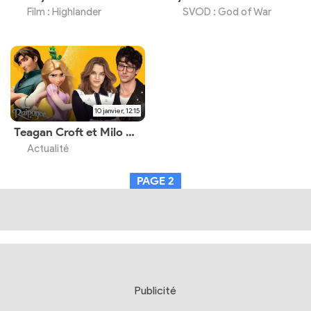
Film : Highlander
SVOD : God of War
10 janvier, 12:15
Teagan Croft et Milo Manheim seront Raiponce et Flynn en live-action
Actualité
PAGE
2
Publicité