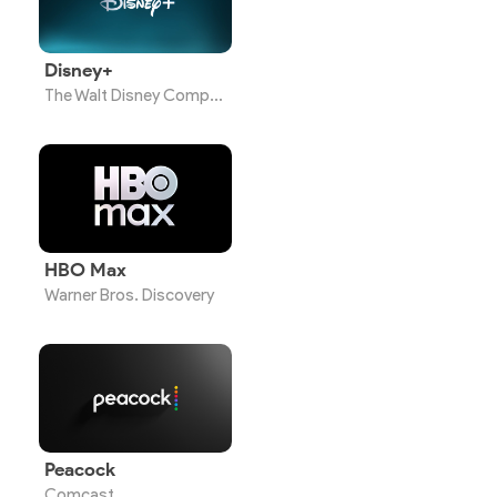
Disney+
The Walt Disney Company
HBO Max
Warner Bros. Discovery
Peacock
Comcast