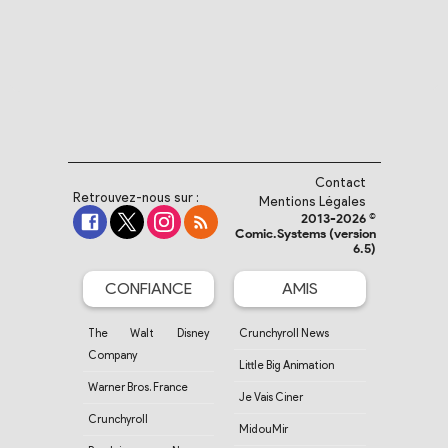
Contact
Retrouvez-nous sur :
Mentions Légales
2013-2026 ©
Comic.Systems (version
6.5)
CONFIANCE
AMIS
The Walt Disney
Crunchyroll News
Company
Little Big Animation
Warner Bros. France
Je Vais Ciner
Crunchyroll
MidouMir