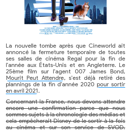
La nouvelle tombe après que Cineworld ait
annoncé la fermeture temporaire de toutes
ses salles de cinéma Regal pour la fin de
l'année aux États-Unis et en Angleterre. Le
25ème film sur l'agent 007 James Bond,
Mourit Peut Attendre
, s'est déjà retiré des
plannings de la fin d'année 2020
pour sortir
en avril 2021
.
Concernant la France, nous devons attendre
encore une confirmation parce que nous
sommes sujets à la chronologie des médias et
cela empêcherait Disney de le sortir à la fois
au cinéma et sur son service de SVOD.