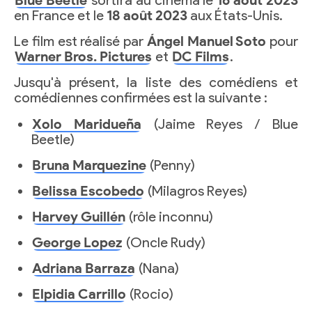
Blue Beetle
sortira au cinéma le
16 août 2023
en France et le
18 août 2023
aux États-Unis.
Le film est réalisé par
Ángel Manuel Soto
pour
Warner Bros. Pictures
et
DC Films
.
Jusqu'à présent, la liste des comédiens et
comédiennes confirmées est la suivante :
Xolo Maridueña
(Jaime Reyes / Blue
Beetle)
Bruna Marquezine
(Penny)
Belissa Escobedo
(Milagros Reyes)
Harvey Guillén
(rôle inconnu)
George Lopez
(Oncle Rudy)
Adriana Barraza
(Nana)
Elpidia Carrillo
(Rocio)