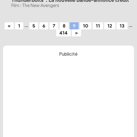
Thunderbolts*: La nouvelle bande-annonce crédite t
Film : The New Avengers
...
...
«
1
5
6
7
8
9
10
11
12
13
414
»
Publicité