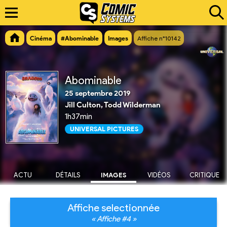
Cinéma
#Abominable
Images
Affiche n°10142
Abominable
25 septembre 2019
Jill Culton, Todd Wilderman
1h37min
UNIVERSAL PICTURES
ACTU
DÉTAILS
IMAGES
VIDÉOS
CRITIQUE
Affiche selectionnée
« Affiche #4 »