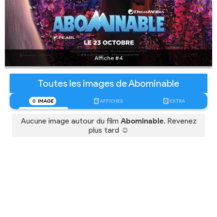
Affiche #4
Toutes les images de Abominable
0
IMAGE
6
AFFICHES
0
EXTRA
Aucune image autour du film
Abominable
. Revenez
plus tard ☺