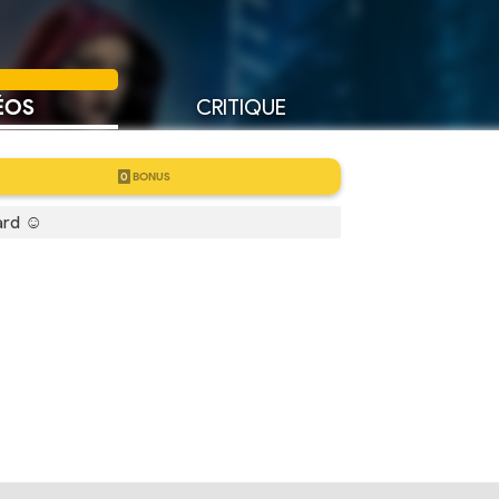
ÉOS
CRITIQUE
0
BONUS
ard ☺