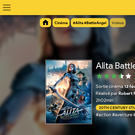
Cinéma
#Alita #BattleAngel
Vidéos
Alita Batt
Sortie cinéma
13 fé
Réalisé par
Robert 
2h02min
20TH CENTURY ST
#action #aventure #