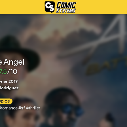
le Angel
7.5
/10
vrier 2019
Rodriguez
UDIOS
romance #sf #thriller