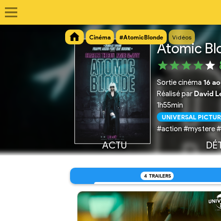
Cinéma
#AtomicBlonde
Vidéos
Atomic Bl
Sortie cinéma
16 ao
Réalisé par
David L
1h55min
UNIVERSAL PICTUR
#action #mystere #t
ACTU
DÉT
4
TRAILERS