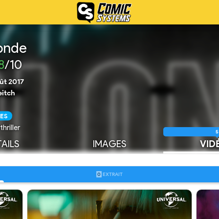
onde
8
/10
ût 2017
eitch
ES
hriller
5
AILS
IMAGES
VID
0
EXTRAIT