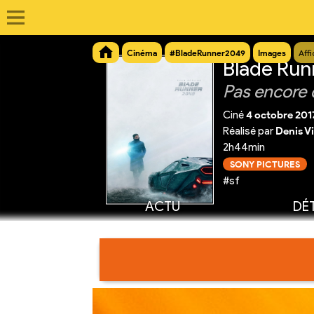
Cinéma
#BladeRunner2049
Images
Aff
Blade Run
Pas encore 
Ciné
4 octobre 201
Réalisé par
Denis V
2h44min
SONY PICTURES
#sf
ACTU
DÉT