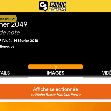
iche n°5599
ner 2049
de note
7
|
Vidéo
14 février 2018
illeneuve
10
AILS
IMAGES
VID
Affiche selectionnée
« Affiche Teaser Harrison Ford »