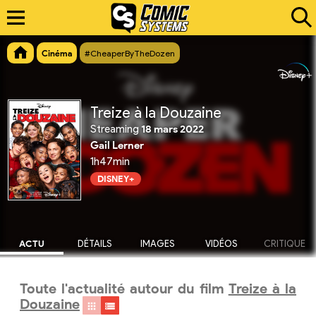
Cinéma
#CheaperByTheDozen
Treize à la Douzaine
Streaming
18 mars 2022
Gail Lerner
1h47min
DISNEY+
ACTU
DÉTAILS
IMAGES
VIDÉOS
CRITIQUE
Toute l'actualité autour du film
Treize à la
Douzaine