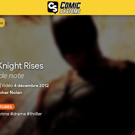
ns
Knight Rises
de note
|
Vidéo
4 décembre 2012
pher Nolan
CTURES
rime #drame #thriller