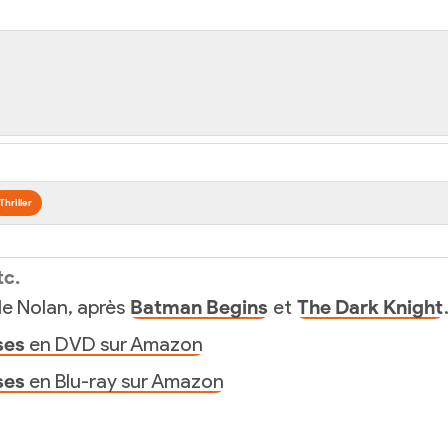
Thriller
tc.
de Nolan, après
Batman Begins
et
The Dark Knight
ses
en DVD sur Amazon
ses
en Blu-ray sur Amazon