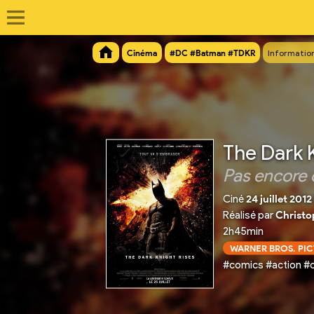
Cinéma
#DC #Batman #TDKR
Informatio
The Dark 
Pas encore 
Ciné
24 juillet 2012
Réalisé par
Christo
2h45min
WARNER BROS. PI
#comics #action #c