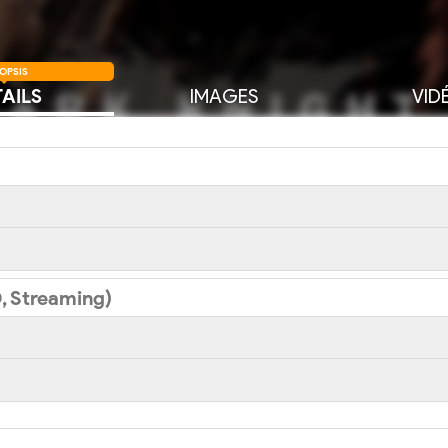
OPSIS
AILS
IMAGES
VID
, Streaming)