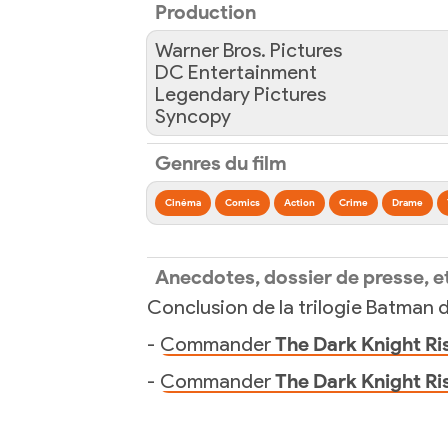
Production
Warner Bros. Pictures
DC Entertainment
Legendary Pictures
Syncopy
Genres du film
Cinéma
Comics
Action
Crime
Drame
Anecdotes, dossier de presse, e
Conclusion de la trilogie Batman 
-
Commander
The Dark Knight Ri
-
Commander
The Dark Knight Ri