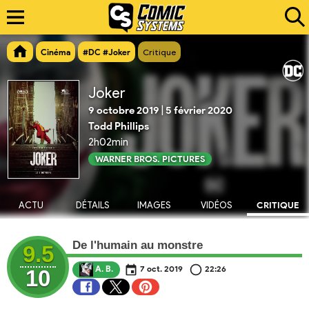
Cinéma
#DC #Joker
Critique
Joker
9 octobre 2019
|
5 février 2020
Todd Phillips
2h02min
WARNER BROS. PICTURES
ACTU
DÉTAILS
IMAGES
VIDÉOS
CRITIQUE
De l'humain au monstre
9.5
A. B.
7 oct. 2019
22:26
10