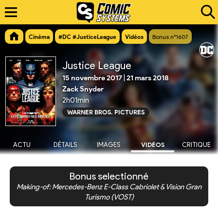
Cinéma
#DC #JusticeLeague
Vidéos
Bonus n°1607
Justice League
15 novembre 2017
|
21 mars 2018
Zack Snyder
2h01min
WARNER BROS. PICTURES
ACTU
DÉTAILS
IMAGES
VIDÉOS
CRITIQUE
Bonus selectionné
Making-of: Mercedes-Benz E-Class Cabriolet & Vision Gran
Turismo (VOST)