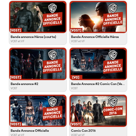
Bande annonce Héros (courte)
Bande Annonce Officielle Héros
VOST et VF
VOST et VF
Bande annonce #2
Bande Annonce #2 Comic Con (Version Longue)
VOST
VOST
Bande Annonce Officielle
Comic Con 2016
VOST et VF
VOST et VF