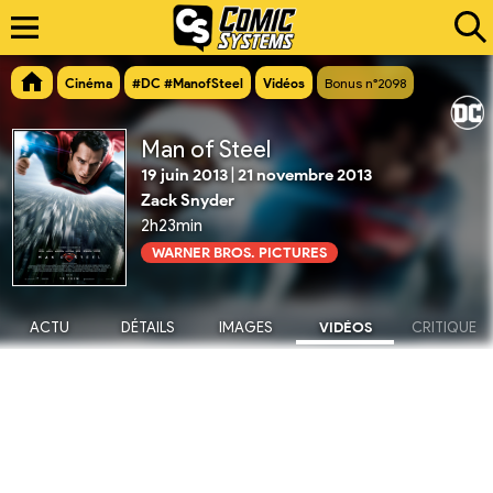
Cinéma
#DC #ManofSteel
Vidéos
Bonus n°2098
Man of Steel
19 juin 2013
|
21 novembre 2013
Zack Snyder
2h23min
WARNER BROS. PICTURES
ACTU
DÉTAILS
IMAGES
VIDÉOS
CRITIQUE