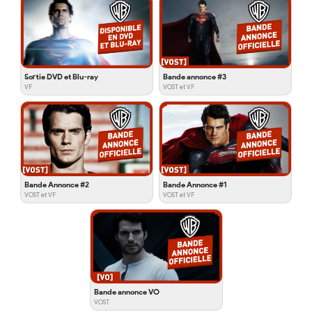
Sortie DVD et Blu-ray
Bande annonce #3
VF
VOST et VF
Bande Annonce #2
Bande Annonce #1
VOST et VF
VOST et VF
Bande annonce VO
VOST