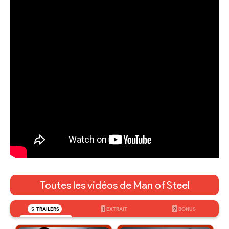
Toutes les vidéos de Man of Steel
5
TRAILERS
1
EXTRAIT
9
BONUS