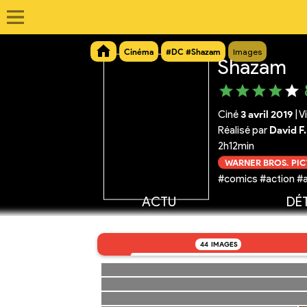
Cinéma
#DC #Shazam
Images
Shazam
Ciné
3 avril 2019
|
V
Réalisé par
David F
2h12min
WARNER BROS. PI
#comics #action #a
ACTU
DÉT
44
IMAGES