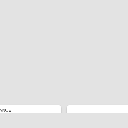
ANCE
Crunchyroll News