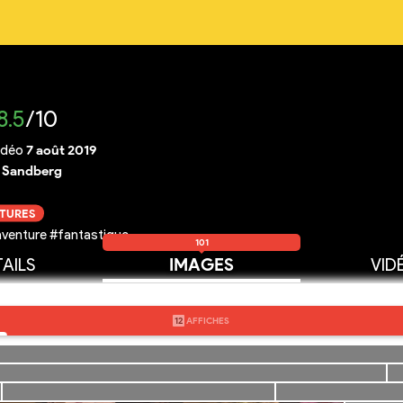
8.5
/10
idéo
7 août 2019
. Sandberg
CTURES
venture #fantastique
101
AILS
IMAGES
VID
12
AFFICHES