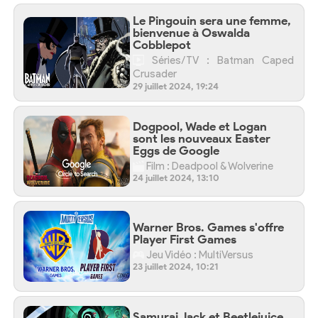
Le Pingouin sera une femme,
bienvenue à Oswalda
Cobblepot
Séries/TV : Batman Caped
Crusader
29 juillet 2024, 19:24
Dogpool, Wade et Logan
sont les nouveaux Easter
Eggs de Google
Film : Deadpool & Wolverine
24 juillet 2024, 13:10
Warner Bros. Games s'offre
Player First Games
Jeu Vidéo : MultiVersus
23 juillet 2024, 10:21
Samurai Jack et Beetlejuice