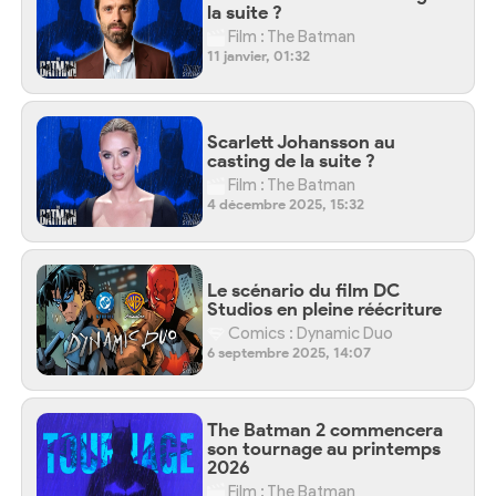
la suite ?
Film : The Batman
11 janvier, 01:32
Scarlett Johansson au
casting de la suite ?
Film : The Batman
4 décembre 2025, 15:32
Le scénario du film DC
Studios en pleine réécriture
Comics : Dynamic Duo
6 septembre 2025, 14:07
The Batman 2 commencera
son tournage au printemps
2026
Film : The Batman