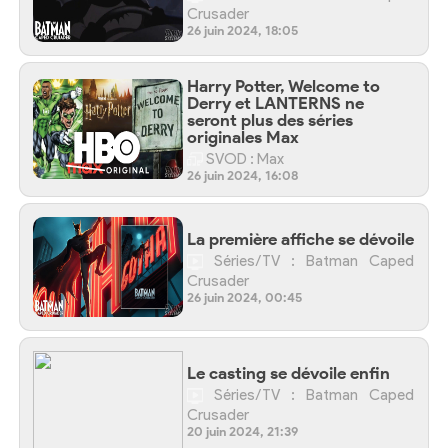
Crusader
26 juin 2024, 18:05
Harry Potter, Welcome to
Derry et LANTERNS ne
seront plus des séries
originales Max
SVOD : Max
26 juin 2024, 16:08
La première affiche se dévoile
Séries/TV : Batman Caped
Crusader
26 juin 2024, 00:45
Le casting se dévoile enfin
Séries/TV : Batman Caped
Crusader
20 juin 2024, 21:39