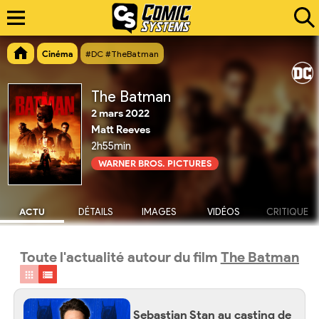
Cinéma
#DC #TheBatman
The Batman
2 mars 2022
Matt Reeves
2h55min
WARNER BROS. PICTURES
ACTU
DÉTAILS
IMAGES
VIDÉOS
CRITIQUE
Toute l'actualité autour du film
The Batman
Sebastian Stan au casting de