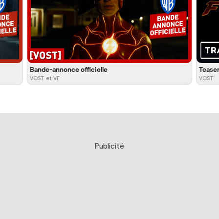
Bande-annonce officielle
Tease
VOST et VF
VOST
Publicité