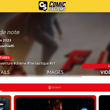
de note
in 2023
schietti
CTURES
aventure #drame #fantastique #sf
5
AILS
IMAGES
VID
1
EXTRAIT