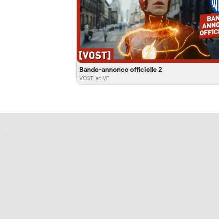
Bande-annonce officielle 2
VOST et VF