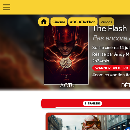
Cinéma
#DC #TheFlash
Vidéos
The Flash
Pas encore 
Sortie cinéma
14 ju
Réalisé par
Andy Mu
2h24min
WARNER BROS. PI
#comics #action #
ACTU
DÉT
3
TRAILERS