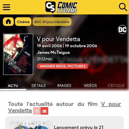
Cinéma
#DC #VpourVendetta
V pour Vendetta
19 avril 2006
|
19 octobre 2006
James McTeigue
2h12min
WARNER BROS. PICTURES
ACTU
DÉTAILS
IMAGES
VIDÉOS
CRITIQUE
Toute l'actualité autour du film
V pour
Vendetta
Lancement prévu le 21