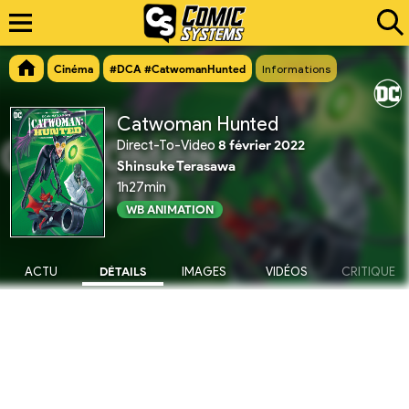
Cinéma
#DCA #CatwomanHunted
Informations
Catwoman Hunted
Direct-To-Video
8 février 2022
Shinsuke Terasawa
1h27min
WB ANIMATION
ACTU
DÉTAILS
IMAGES
VIDÉOS
CRITIQUE