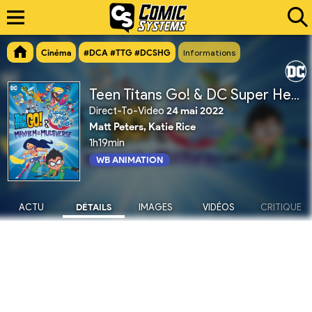
Cinéma
#DCA #TTG #DCSHG
Informations
Teen Titans Go! & DC Super Hero Girls : Pagaille dans le Multivers
Direct-To-Video
24 mai 2022
Matt Peters, Katie Rice
1h19min
WB ANIMATION
ACTU
DÉTAILS
IMAGES
VIDÉOS
CRITIQUE