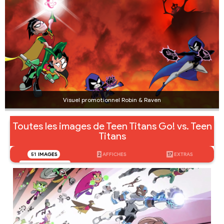
Visuel promotionnel Robin & Raven
Toutes les images de Teen Titans Go! vs. Teen
Titans
51
IMAGES
2
AFFICHES
17
EXTRAS