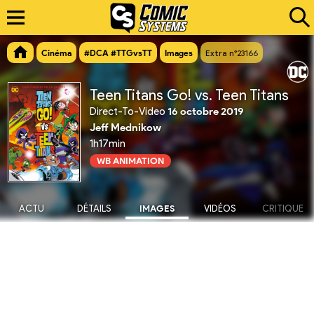
Cinéma
#DCA #TTGvsTT
Images
Extra n°23166
Teen Titans Go! vs. Teen Titans
Direct-To-Video
16 octobre 2019
Jeff Mednikow
1h17min
WB ANIMATION
ACTU
DÉTAILS
IMAGES
VIDÉOS
CRITIQUE