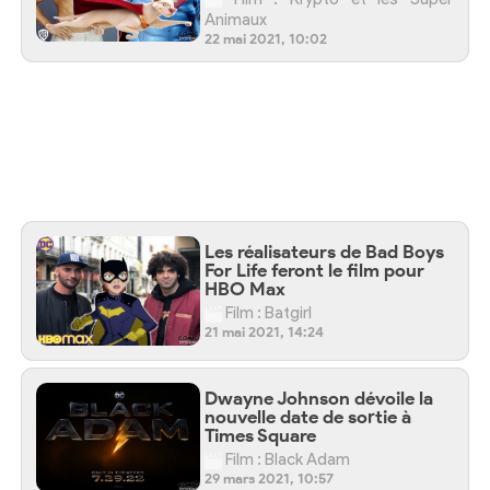
Animaux
22 mai 2021, 10:02
Les réalisateurs de Bad Boys
For Life feront le film pour
HBO Max
Film : Batgirl
21 mai 2021, 14:24
Dwayne Johnson dévoile la
nouvelle date de sortie à
Times Square
Film : Black Adam
29 mars 2021, 10:57