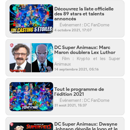
Découvrez la liste officielle
des 89 stars et talents
annoncés
Événement : DC FanDome
4 octobre 2021, 17:07
DC Super Animaux: Marc
Maron doublera Lex Luthor
Film : Krypto et les Super
Animaux
14 septembre 2021, 05:16
Tout le programme de
l'édition 2021
Événement : DC FanDome
31 août 2021, 15:37
DC Super Animaux: Dwayne
Johnson dévoile le logo et le