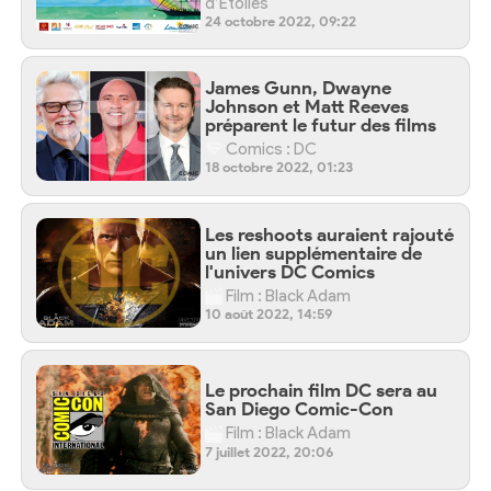
d’Etoiles
24 octobre 2022, 09:22
James Gunn, Dwayne
Johnson et Matt Reeves
préparent le futur des films
Comics : DC
18 octobre 2022, 01:23
Les reshoots auraient rajouté
un lien supplémentaire de
l'univers DC Comics
Film : Black Adam
10 août 2022, 14:59
Le prochain film DC sera au
San Diego Comic-Con
Film : Black Adam
7 juillet 2022, 20:06