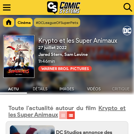
Cinéma
#DCLeagueOfSuperPets
Krypto et les Super Animaux
27 juillet 2022
Jared Stern, Sam Levine
1h46min
WARNER BROS. PICTURES
ACTU
DÉTAILS
IMAGES
VIDÉOS
CRITIQUE
Toute l'actualité autour du film
Krypto et
les Super Animaux
DC Studios annonce des