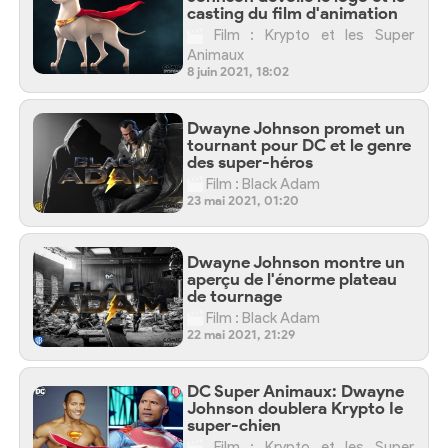
casting du film d'animation
Film : Krypto et les Super
Animaux
8 juin 2021, 18:02
Dwayne Johnson promet un
tournant pour DC et le genre
des super-héros
Film : Black Adam
23 mai 2021, 01:20
Dwayne Johnson montre un
aperçu de l'énorme plateau
de tournage
Film : Black Adam
22 mai 2021, 21:29
DC Super Animaux: Dwayne
Johnson doublera Krypto Ie
super-chien
Film : Krypto et les Super