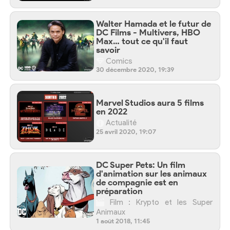
Walter Hamada et le futur de
DC Films - Multivers, HBO
Max… tout ce qu'il faut
savoir
Comics
30 décembre 2020, 19:39
Marvel Studios aura 5 films
en 2022
Actualité
25 avril 2020, 19:07
DC Super Pets: Un film
d'animation sur les animaux
de compagnie est en
préparation
Film : Krypto et les Super
Animaux
1 août 2018, 11:45