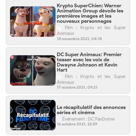
Krypto SuperChien: Warner
Animation Group dévoile les
premières images et les
nouveaux personnages
Film : Krypto et les Super
Animaux
18 novembre 2021, 04:18
DC Super Animaux: Premier
teaser avec les voix de
Dwayne Johnson et Kevin
Hart
Film : Krypto et les Super
Animaux
17 octobre 2021, 09:21
Le récapitulatif des annonces
séries et cinéma
Événement : DC FanDome
16 octobre 2021, 22:59