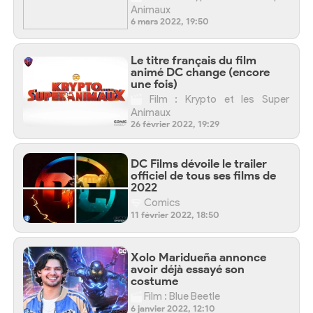
Animaux
6 mars 2022, 19:50
Le titre français du film
animé DC change (encore
une fois)
Film : Krypto et les Super
Animaux
26 février 2022, 19:29
DC Films dévoile le trailer
officiel de tous ses films de
2022
Comics
11 février 2022, 18:50
Xolo Maridueña annonce
avoir déjà essayé son
costume
Film : Blue Beetle
6 janvier 2022, 12:10