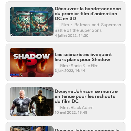
Découvrez la bande-annonce
du premier film d'animation
DC en 3D
Film : Batman and Superman
Battle of the Super Sons
4 juillet 2022, 14:30
Les scénaristes évoquent
leurs plans pour Shadow
Film : Sonic 3 Le Film
3 juin 2022, 14:44
Dwayne Johnson se montre
en tenue pour les reshoots
du film DC
Film : Black Adam
10 mai 2022, 19:48
Dwayne Johnson annonce le