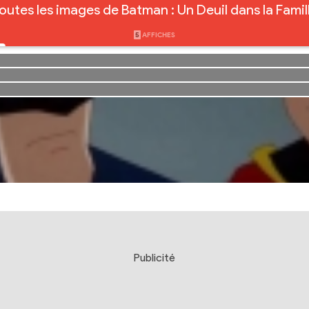
outes les images de Batman : Un Deuil dans la Famil
5
AFFICHES
Publicité