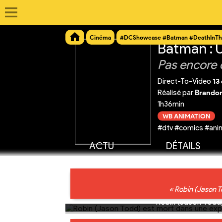
Cinéma
#DCShowcase #Batman #DeathInTh
Batman : U
Pas encore 
Direct-To-Video
13
Réalisé par
Brandon
1h36min
WB ANIMATION
#dtv #comics #ani
ACTU
DÉTAILS
« Robin (Jason T
Robin (Jason Todd)