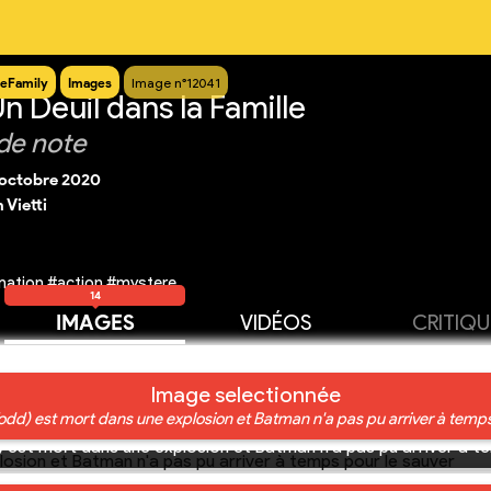
eFamily
Images
Image n°12041
n Deuil dans la Famille
de note
 octobre 2020
 Vietti
mation #action #mystere
14
IMAGES
VIDÉOS
CRITIQU
Image selectionnée
odd) est mort dans une explosion et Batman n'a pas pu arriver à temps
 est mort dans une explosion et Batman n'a pas pu arriver à t