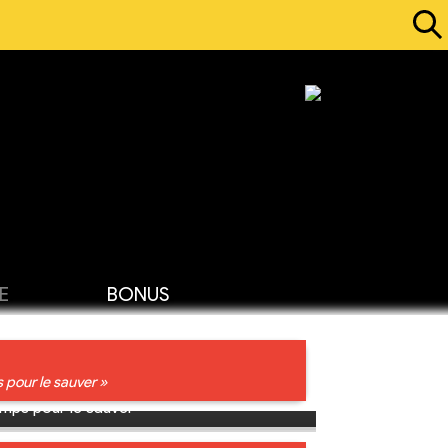
E
BONUS
 pour le sauver »
emps pour le sauver