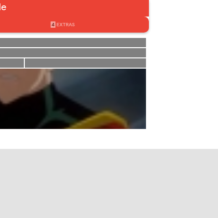
le
4
EXTRAS