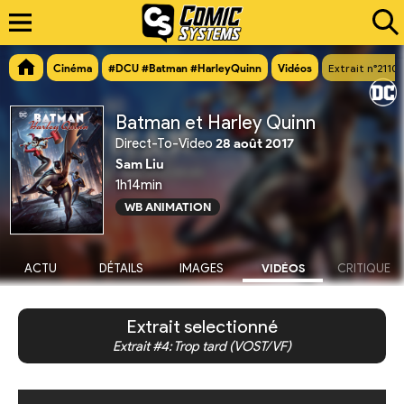
Cinéma
#DCU #Batman #HarleyQuinn
Vidéos
Extrait n°2110
Batman et Harley Quinn
Direct-To-Video
28 août 2017
Sam Liu
1h14min
WB ANIMATION
ACTU
DÉTAILS
IMAGES
VIDÉOS
CRITIQUE
Extrait selectionné
Extrait #4: Trop tard (VOST/VF)