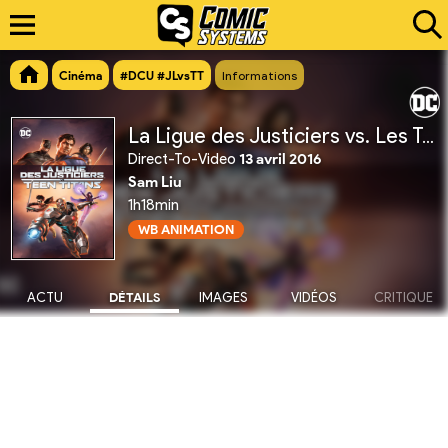
Cinéma
#DCU #JLvsTT
Informations
La Ligue des Justiciers vs. Les Teen Titans
Direct-To-Video
13 avril 2016
Sam Liu
1h18min
WB ANIMATION
ACTU
DÉTAILS
IMAGES
VIDÉOS
CRITIQUE