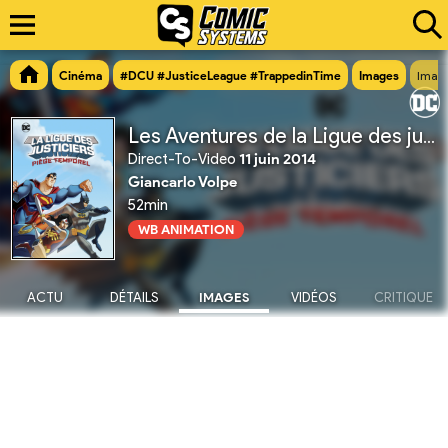
Cinéma
#DCU #JusticeLeague #TrappedinTime
Images
Imag
Les Aventures de la Ligue des justiciers : Piège temporel
Direct-To-Video
11 juin 2014
Giancarlo Volpe
52min
WB ANIMATION
ACTU
DÉTAILS
IMAGES
VIDÉOS
CRITIQUE