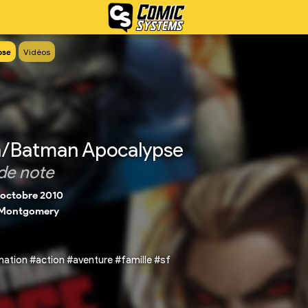
pse
Vidéos
/Batman Apocalypse
de note
 octobre 2010
 Montgomery
ation #action #aventure #famille #sf