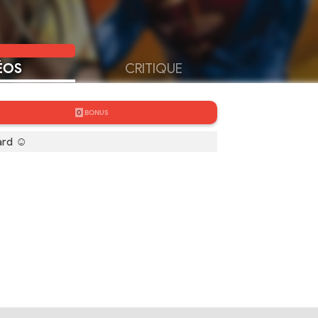
ÉOS
CRITIQUE
0
BONUS
ard ☺