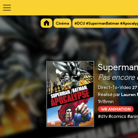
Cinéma
#DCU #SupermanBatman #Apocaly
Superman
Pas encore 
Direct-To-Video
27
Réalisé par
Lauren
1h18min
WB ANIMATION
#dtv #comics #anim