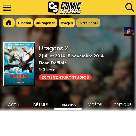
Cinéma
#Dragons2
Images
Extra n°748
Dragons 2
2 juillet 2014
|
5 novembre 2014
Dean DeBlois
1h34min
20TH CENTURY STUDIOS
ACTU
DÉTAILS
IMAGES
VIDÉOS
CRITIQUE