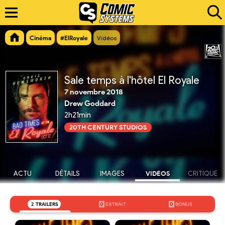
Cinéma
#ElRoyale
Vidéos
Sale temps à l'hôtel El Royale
7 novembre 2018
Drew Goddard
2h21min
20TH CENTURY STUDIOS
ACTU
DÉTAILS
IMAGES
VIDÉOS
CRITIQUE
2
TRAILERS
0
EXTRAIT
0
BONUS