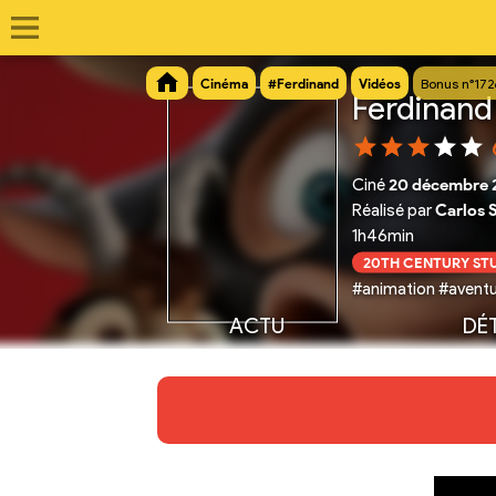
Cinéma
#Ferdinand
Vidéos
Bonus n°172
Ferdinand
Ciné
20 décembre 
Réalisé par
Carlos 
1h46min
20TH CENTURY ST
#animation #aventu
ACTU
DÉT