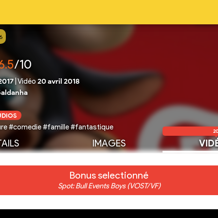
6
6.5
/10
2017
|
Vidéo
20 avril 2018
Saldanha
UDIOS
re #comedie #famille #fantastique
2
AILS
IMAGES
VID
Bonus selectionné
Spot: Bull Events Boys (VOST/VF)